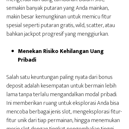
semakin banyak putaran yang Anda mainkan,
makin besar kemungkinan untuk memicu fitur
spesial seperti putaran gratis, wild, scatter, atau
bahkan jackpot progresif yang menggiurkan.
Menekan Risiko Kehilangan Uang
Pribadi
Salah satu keuntungan paling nyata dari bonus
deposit adalah kesempatan untuk bermain lebih
lama tanpa terlalu mengandalkan modal pribadi.
Ini memberikan ruang untuk eksplorasi Anda bisa
mencoba berbagai jenis slot, mengeksplorasi fitur-
fitur unik dari tiap permainan, hingga menemukan