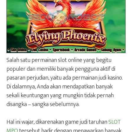
Salah satu permainan slot online yang begitu
populer dan memiliki banyak pengguna aktif di
pasaran perjudian, yaitu ada permainan judi kasino.
Di dalamnya, Anda akan mendapatkan banyak
sekali keuntungan yang mungkin tidak pernah
disangka – sangka sebelumnya.
Hal ini wajar, dikarenakan game judi taruhan
SLOT
MPO
tersebut hadir dengan menawarkan banyak