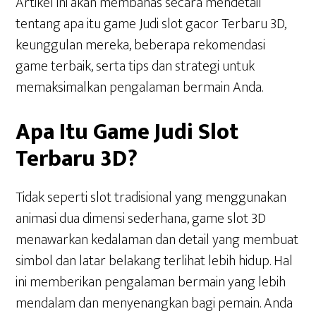
Artikel ini akan membahas secara mendetail
tentang apa itu game Judi slot gacor Terbaru 3D,
keunggulan mereka, beberapa rekomendasi
game terbaik, serta tips dan strategi untuk
memaksimalkan pengalaman bermain Anda.
Apa Itu Game Judi Slot
Terbaru 3D?
Tidak seperti slot tradisional yang menggunakan
animasi dua dimensi sederhana, game slot 3D
menawarkan kedalaman dan detail yang membuat
simbol dan latar belakang terlihat lebih hidup. Hal
ini memberikan pengalaman bermain yang lebih
mendalam dan menyenangkan bagi pemain. Anda