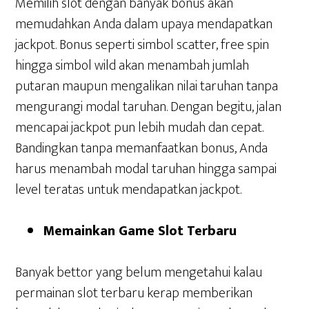
Memilih slot dengan banyak bonus akan
memudahkan Anda dalam upaya mendapatkan
jackpot. Bonus seperti simbol scatter, free spin
hingga simbol wild akan menambah jumlah
putaran maupun mengalikan nilai taruhan tanpa
mengurangi modal taruhan. Dengan begitu, jalan
mencapai jackpot pun lebih mudah dan cepat.
Bandingkan tanpa memanfaatkan bonus, Anda
harus menambah modal taruhan hingga sampai
level teratas untuk mendapatkan jackpot.
Memainkan Game Slot Terbaru
Banyak bettor yang belum mengetahui kalau
permainan slot terbaru kerap memberikan