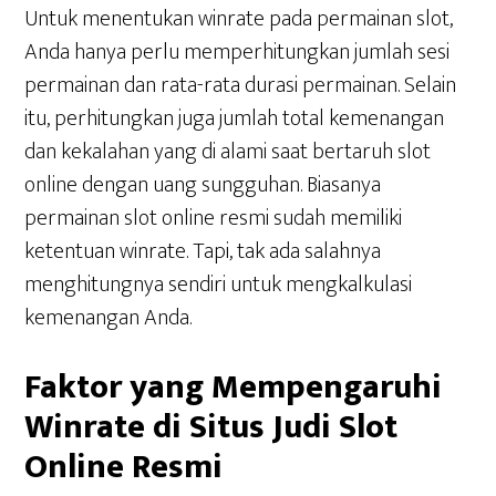
Untuk menentukan winrate pada permainan slot,
Anda hanya perlu memperhitungkan jumlah sesi
permainan dan rata-rata durasi permainan. Selain
itu, perhitungkan juga jumlah total kemenangan
dan kekalahan yang di alami saat bertaruh slot
online dengan uang sungguhan. Biasanya
permainan slot online resmi sudah memiliki
ketentuan winrate. Tapi, tak ada salahnya
menghitungnya sendiri untuk mengkalkulasi
kemenangan Anda.
Faktor yang Mempengaruhi
Winrate di Situs Judi Slot
Online Resmi