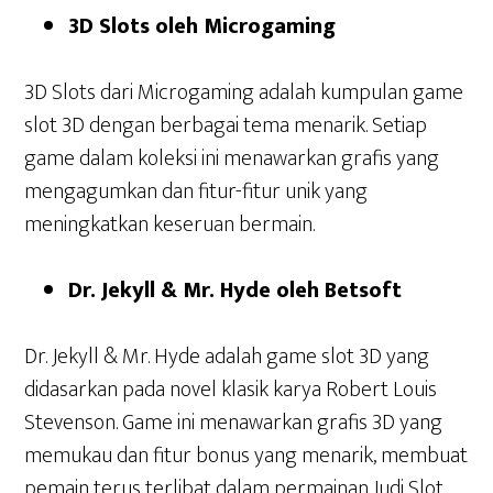
3D Slots oleh Microgaming
3D Slots dari Microgaming adalah kumpulan game
slot 3D dengan berbagai tema menarik. Setiap
game dalam koleksi ini menawarkan grafis yang
mengagumkan dan fitur-fitur unik yang
meningkatkan keseruan bermain.
Dr. Jekyll & Mr. Hyde oleh Betsoft
Dr. Jekyll & Mr. Hyde adalah game slot 3D yang
didasarkan pada novel klasik karya Robert Louis
Stevenson. Game ini menawarkan grafis 3D yang
memukau dan fitur bonus yang menarik, membuat
pemain terus terlibat dalam permainan Judi Slot