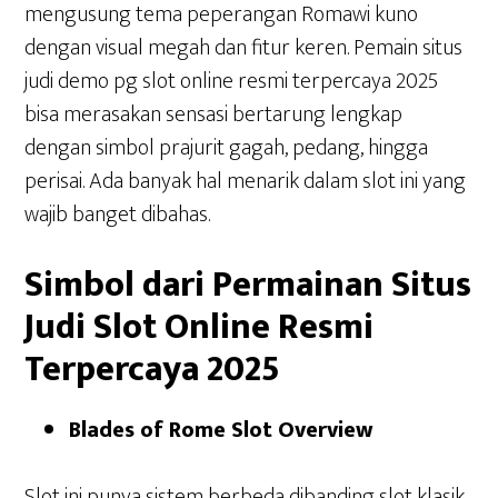
mengusung tema peperangan Romawi kuno
dengan visual megah dan fitur keren. Pemain situs
judi demo pg slot online resmi terpercaya 2025
bisa merasakan sensasi bertarung lengkap
dengan simbol prajurit gagah, pedang, hingga
perisai. Ada banyak hal menarik dalam slot ini yang
wajib banget dibahas.
Simbol dari Permainan Situs
Judi Slot Online Resmi
Terpercaya 2025
Blades of Rome Slot Overview
Slot ini punya sistem berbeda dibanding slot klasik