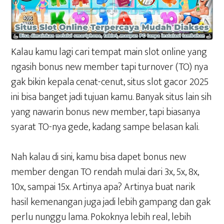
Kalau kamu lagi cari tempat main slot online yang
ngasih bonus new member tapi turnover (TO) nya
gak bikin kepala cenat-cenut, situs slot gacor 2025
ini bisa banget jadi tujuan kamu. Banyak situs lain sih
yang nawarin bonus new member, tapi biasanya
syarat TO-nya gede, kadang sampe belasan kali.
Nah kalau di sini, kamu bisa dapet bonus new
member dengan TO rendah mulai dari 3x, 5x, 8x,
10x, sampai 15x. Artinya apa? Artinya buat narik
hasil kemenangan juga jadi lebih gampang dan gak
perlu nunggu lama. Pokoknya lebih real, lebih