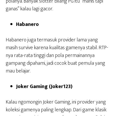
polanya. Banyak slotter bilang PG itu “manis tapi
ganas” kalau lagi gacor.
Habanero
Habanero juga termasuk provider lama yang
masih survive karena kualitas gamenya stabil. RTP-
nya rata-rata tinggi dan pola permainannya
gampang dipahami, jadi cocok buat pemula yang
mau belajar.
Joker Gaming (Joker123)
Kalau ngomongin Joker Gaming, ini provider yang
koleksi gamenya paling lengkap. Dari game klasik