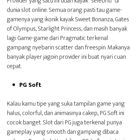
Provider yang satu ini udah kayak “selebriti” di
dunia slot online. Semua orang pasti tau game-
gamenya yang ikonik kayak Sweet Bonanza, Gates
of Olympus, Starlight Princess, dan masih banyak
lagi. Game-game dari Pragmatic terkenal
gampang nyebarin scatter dan freespin. Makanya
banyak player jagoin provider ini buat nyari cuan
cepat.
PG Soft
Kalau kamu tipe yang suka tampilan game yang
halus, colorful, dan animasinya cakep, PG Soft ini
cocok banget. Slot dari PG juga terkenal punya
gameplay yang smooth dan gampang dibaca