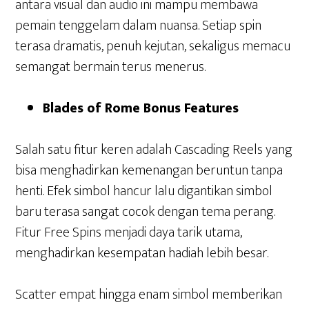
antara visual dan audio ini mampu membawa
pemain tenggelam dalam nuansa. Setiap spin
terasa dramatis, penuh kejutan, sekaligus memacu
semangat bermain terus menerus.
Blades of Rome Bonus Features
Salah satu fitur keren adalah Cascading Reels yang
bisa menghadirkan kemenangan beruntun tanpa
henti. Efek simbol hancur lalu digantikan simbol
baru terasa sangat cocok dengan tema perang.
Fitur Free Spins menjadi daya tarik utama,
menghadirkan kesempatan hadiah lebih besar.
Scatter empat hingga enam simbol memberikan