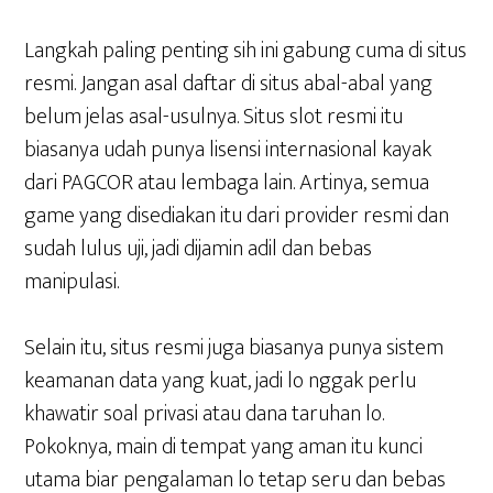
Langkah paling penting sih ini gabung cuma di situs
resmi. Jangan asal daftar di situs abal-abal yang
belum jelas asal-usulnya. Situs slot resmi itu
biasanya udah punya lisensi internasional kayak
dari PAGCOR atau lembaga lain. Artinya, semua
game yang disediakan itu dari provider resmi dan
sudah lulus uji, jadi dijamin adil dan bebas
manipulasi.
Selain itu, situs resmi juga biasanya punya sistem
keamanan data yang kuat, jadi lo nggak perlu
khawatir soal privasi atau dana taruhan lo.
Pokoknya, main di tempat yang aman itu kunci
utama biar pengalaman lo tetap seru dan bebas