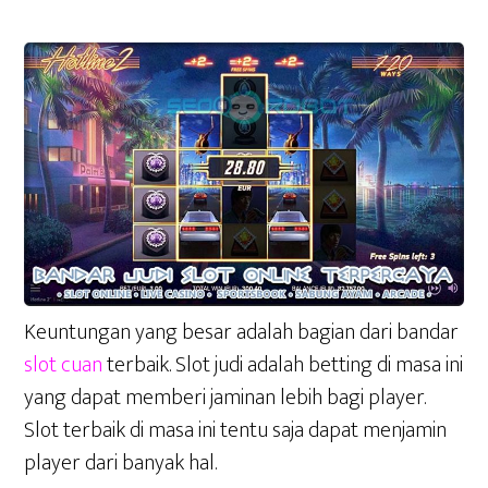
Keuntungan yang besar adalah bagian dari bandar
slot cuan
terbaik. Slot judi adalah betting di masa ini
yang dapat memberi jaminan lebih bagi player.
Slot terbaik di masa ini tentu saja dapat menjamin
player dari banyak hal.