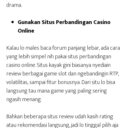
drama.
Gunakan Situs Perbandingan Casino
Online
Kalau lo males baca forum panjang lebar, ada cara
yang lebih simpel nih pakai situs perbandingan
casino online. Situs kayak gini biasanya nyediain
review berbagai game slot dan ngebandingin RTP,
volatilitas, sampai fitur bonusnya. Dari situ lo bisa
langsung tau mana game yang paling sering
ngasih menang.
Bahkan beberapa situs review udah kasih rating
atau rekomendasi langsung, jadi lo tinggal pilih aja