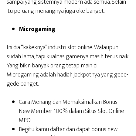
sampai yang sistemnya modern ada semua. Selain
itu peluang menangnya juga oke banget.
Microgaming
Ini dia “kakeknya” industri slot online. Walaupun
sudah lama, tapi kualitas gamenya masih terus naik.
Yang bikin banyak orang tetap main di
Microgaming adalah hadiah jackpotnya yang gede-
gede banget.
Cara Menang dan Memaksimalkan Bonus
New Member 100% dalam Situs Slot Online
MPO
Begitu kamu daftar dan dapat bonus new