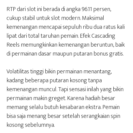
RTP dari slot ini berada di angka 96.11 persen,
cukup stabil untuk slot modern. Maksimal
kemenangan mencapai sepuluh ribu dua ratus kali
lipat dari total taruhan pemain. Efek Cascading
Reels memungkinkan kemenangan beruntun, baik
di permainan dasar maupun putaran bonus gratis.
Volatilitas tinggi bikin permainan menantang,
kadang beberapa putaran kosong tanpa
kemenangan muncul. Tapi sensasi inilah yang bikin
permainan makin greget. Karena hadiah besar
memang selalu butuh kesabaran ekstra. Pemain
bisa saja menang besar setelah serangkaian spin
kosong sebelumnya.