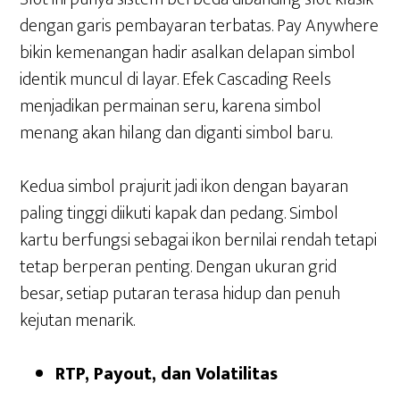
dengan garis pembayaran terbatas. Pay Anywhere
bikin kemenangan hadir asalkan delapan simbol
identik muncul di layar. Efek Cascading Reels
menjadikan permainan seru, karena simbol
menang akan hilang dan diganti simbol baru.
Kedua simbol prajurit jadi ikon dengan bayaran
paling tinggi diikuti kapak dan pedang. Simbol
kartu berfungsi sebagai ikon bernilai rendah tetapi
tetap berperan penting. Dengan ukuran grid
besar, setiap putaran terasa hidup dan penuh
kejutan menarik.
RTP, Payout, dan Volatilitas