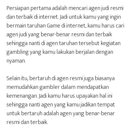
Persiapan pertama adalah mencari agen judi resmi
dan terbaik di internet. Jadi untuk kamu yang ingin
bermain taruhan Game di internet, kamu harus cari
agen judi yang benar-benar resmi dan terbaik
sehingga nanti di agen taruhan tersebut kegiatan
gambling yang kamu lakukan berjalan dengan
nyaman.
Selain itu, bertaruh di agen resmi juga biasanya
memudahkan gambler dalam mendapatkan
kemenangan. Jadi kamu harus upayakan hal ini
sehingga nanti agen yang kamu jadikan tempat
untuk bertaruh adalah agen yang benar-benar
resmi dan terbaik.