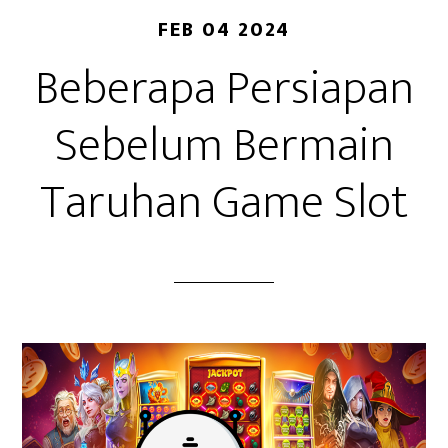
FEB 04 2024
Beberapa Persiapan
Sebelum Bermain
Taruhan Game Slot