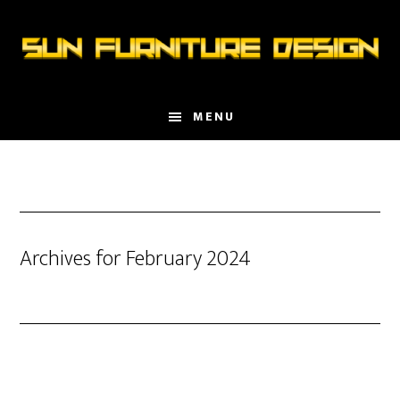
Skip
Skip
to
to
main
primary
content
sidebar
MENU
Archives for February 2024