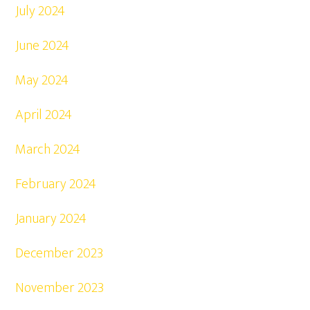
July 2024
June 2024
May 2024
April 2024
March 2024
February 2024
January 2024
December 2023
November 2023