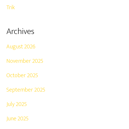
Trik
Archives
August 2026
November 2025
October 2025
September 2025
July 2025
June 2025