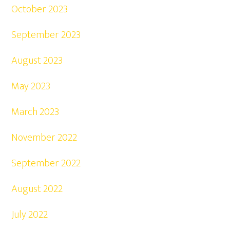
October 2023
September 2023
August 2023
May 2023
March 2023
November 2022
September 2022
August 2022
July 2022