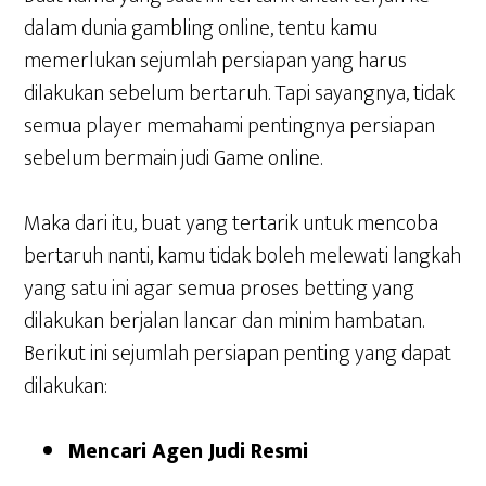
dalam dunia gambling online, tentu kamu
memerlukan sejumlah persiapan yang harus
dilakukan sebelum bertaruh. Tapi sayangnya, tidak
semua player memahami pentingnya persiapan
sebelum bermain judi Game online.
Maka dari itu, buat yang tertarik untuk mencoba
bertaruh nanti, kamu tidak boleh melewati langkah
yang satu ini agar semua proses betting yang
dilakukan berjalan lancar dan minim hambatan.
Berikut ini sejumlah persiapan penting yang dapat
dilakukan:
Mencari Agen Judi Resmi