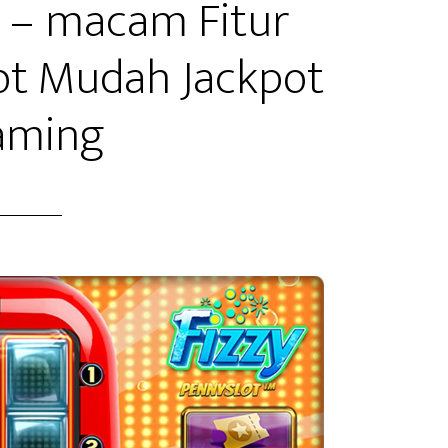
– macam Fitur
ot Mudah Jackpot
aming