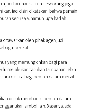
m judi taruhan satu ini seseorang juga
an. Jadi disini dikatakan, bahwa pemain
buran seru saja, namun juga hadiah
ditawarkan oleh pihak agen judi
ebagai berikut.
r bonus yang memungkinkan bagi para
rlu melakukan taruhan tambahan lebih
secara ekstra bagi pemain dalam meraih
iberikan untuk membantu pemain dalam
antikan simbol lain. Biasanya, ada