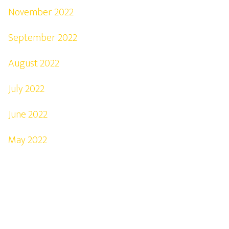
November 2022
September 2022
August 2022
July 2022
June 2022
May 2022