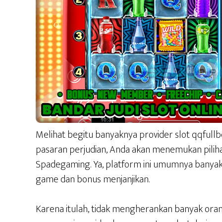
Melihat begitu banyaknya provider slot
qqfull
pasaran perjudian, Anda akan menemukan pili
Spadegaming. Ya, platform ini umumnya banyak
game dan bonus menjanjikan.
Karena itulah, tidak mengherankan banyak oran