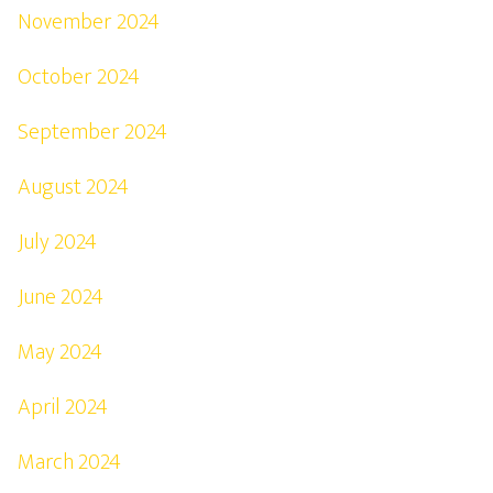
November 2024
October 2024
September 2024
August 2024
July 2024
June 2024
May 2024
April 2024
March 2024