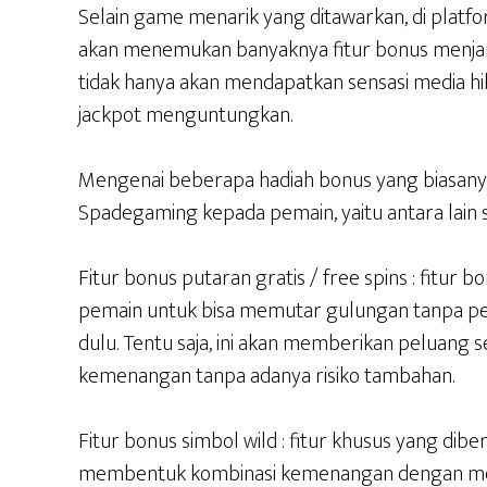
Selain game menarik yang ditawarkan, di platfor
akan menemukan banyaknya fitur bonus menjanjik
tidak hanya akan mendapatkan sensasi media hi
jackpot menguntungkan.
Mengenai beberapa hadiah bonus yang biasanya 
Spadegaming kepada pemain, yaitu antara lain s
Fitur bonus putaran gratis / free spins : fitu
pemain untuk bisa memutar gulungan tanpa pe
dulu. Tentu saja, ini akan memberikan peluang 
kemenangan tanpa adanya risiko tambahan.
Fitur bonus simbol wild : fitur khusus yang d
membentuk kombinasi kemenangan dengan mengg