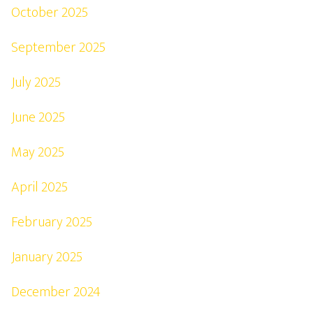
October 2025
September 2025
July 2025
June 2025
May 2025
April 2025
February 2025
January 2025
December 2024