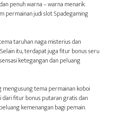
dan penuh warna – warna menarik.
am permainan judi slot Spadegaming
ema taruhan naga misterius dan
lain itu, terdapat juga fitur bonus seru
sensasi ketegangan dan peluang
yang mengusung tema permainan koboi
 dari fitur bonus putaran gratis dan
n peluang kemenangan bagi pemain.