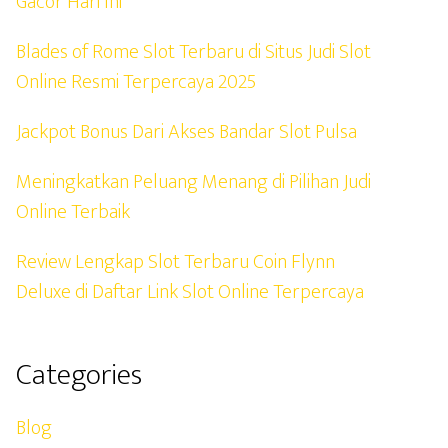
Gacor Hari Ini
Blades of Rome Slot Terbaru di Situs Judi Slot
Online Resmi Terpercaya 2025
Jackpot Bonus Dari Akses Bandar Slot Pulsa
Meningkatkan Peluang Menang di Pilihan Judi
Online Terbaik
Review Lengkap Slot Terbaru Coin Flynn
Deluxe di Daftar Link Slot Online Terpercaya
Categories
Blog