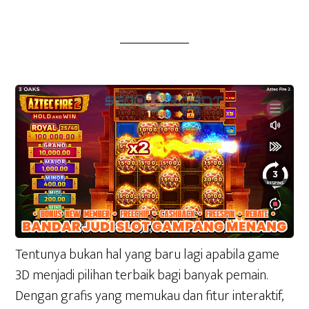
Tentunya bukan hal yang baru lagi apabila game
3D menjadi pilihan terbaik bagi banyak pemain.
Dengan grafis yang memukau dan fitur interaktif,