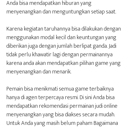
Anda bisa mendapatkan hiburan yang
menyenangkan dan menguntungkan setiap saat.
Karena kegiatan taruhannya bisa dilakukan dengan
menggunakan modal kecil dan keuntungan yang
diberikan juga dengan jumlah berlipat ganda. Jadi
tidak perlu khawatir lagi dengan permainannya
karena anda akan mendapatkan pilihan game yang
menyenangkan dan menarik.
Pemain bisa menikmati semua game terbaiknya
hanya di agen terpercaya resmi. Di sini Anda bisa
mendapatkan rekomendasi permainan judi online
menyenangkan yang bisa diakses secara mudah.
Untuk Anda yang masih belum paham Bagaimana