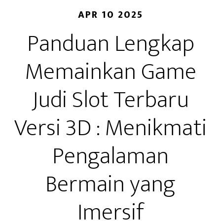
APR 10 2025
Panduan Lengkap
Memainkan Game
Judi Slot Terbaru
Versi 3D : Menikmati
Pengalaman
Bermain yang
Imersif