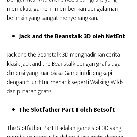
memukau, game ini memberikan pengalaman
bermain yang sangat menyenangkan.
Jack and the Beanstalk 3D oleh NetEnt
Jack and the Beanstalk 3D menghadirkan cerita
klasik Jack and the Beanstalk dengan grafis tiga
dimensi yang luar biasa. Game ini di lengkapi
dengan fitur-fitur menarik seperti Walking Wilds
dan putaran gratis.
The Slotfather Part II oleh Betsoft
The Slotfather Part II adalah game slot 3D yang