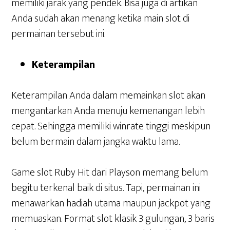
memiliki jarak yang pendek. Bisa juga di artikan
Anda sudah akan menang ketika main slot di
permainan tersebut ini.
Keterampilan
Keterampilan Anda dalam memainkan slot akan
mengantarkan Anda menuju kemenangan lebih
cepat. Sehingga memiliki winrate tinggi meskipun
belum bermain dalam jangka waktu lama.
Game slot Ruby Hit dari Playson memang belum
begitu terkenal baik di situs. Tapi, permainan ini
menawarkan hadiah utama maupun jackpot yang
memuaskan. Format slot klasik 3 gulungan, 3 baris