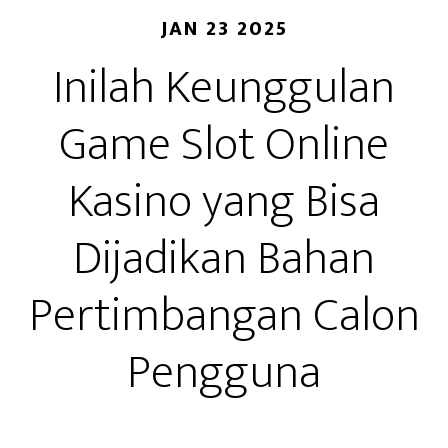
JAN 23 2025
Inilah Keunggulan
Game Slot Online
Kasino yang Bisa
Dijadikan Bahan
Pertimbangan Calon
Pengguna