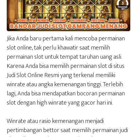
Jika Anda baru pertama kali mencoba permainan
slot online, tak perlu khawatir saat memilih
permainan slot untuk tempat taruhan uang asli.
Karena Anda bisa memilih permainan slot di situs
Judi Slot Online Resmi yang terkenal memiliki
winrate atau angka kemenangan tinggi. Terlebih
lagi, Anda bisa mendapatkan bocoran permainan
slot dengan high winrate yang gacor hari ini.
Winrate atau rasio kemenangan menjadi
pertimbangan bettor saat memilih permainan judi