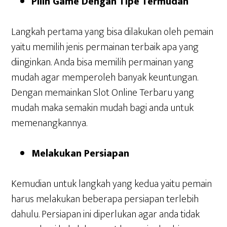
Pilih Game Dengan Tipe Termudah
Langkah pertama yang bisa dilakukan oleh pemain
yaitu memilih jenis permainan terbaik apa yang
diinginkan. Anda bisa memilih permainan yang
mudah agar memperoleh banyak keuntungan.
Dengan memainkan Slot Online Terbaru yang
mudah maka semakin mudah bagi anda untuk
memenangkannya.
Melakukan Persiapan
Kemudian untuk langkah yang kedua yaitu pemain
harus melakukan beberapa persiapan terlebih
dahulu. Persiapan ini diperlukan agar anda tidak