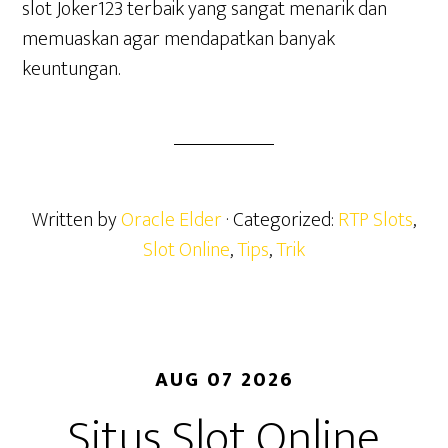
slot Joker123 terbaik yang sangat menarik dan
memuaskan agar mendapatkan banyak
keuntungan.
Written by
Oracle Elder
· Categorized:
RTP Slots
,
Slot Online
,
Tips
,
Trik
AUG 07 2026
Situs Slot Online