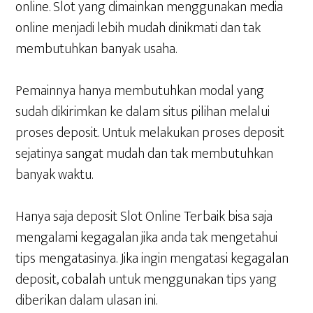
online. Slot yang dimainkan menggunakan media
online menjadi lebih mudah dinikmati dan tak
membutuhkan banyak usaha.
Pemainnya hanya membutuhkan modal yang
sudah dikirimkan ke dalam situs pilihan melalui
proses deposit. Untuk melakukan proses deposit
sejatinya sangat mudah dan tak membutuhkan
banyak waktu.
Hanya saja deposit Slot Online Terbaik bisa saja
mengalami kegagalan jika anda tak mengetahui
tips mengatasinya. Jika ingin mengatasi kegagalan
deposit, cobalah untuk menggunakan tips yang
diberikan dalam ulasan ini.