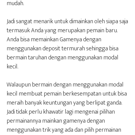
mudah.
Jadi sangat menarik untuk dimainkan oleh siapa saja
termasuk Anda yang merupakan pemain baru.
Anda bisa memainkan Gamenya dengan
menggunakan deposit termurah sehingga bisa
bermain taruhan dengan menggunakan modal
kecil.
Walaupun bermain dengan menggunakan modal
kecil membuat pemain berkesempatan untuk bisa
meraih banyak keuntungan yang berlipat ganda.
Jadi tidak perlu khawatir lagi mengenai pilihan
permainannya mainkan gamenya dengan
menggunakan trik yang ada dan pilih permainan