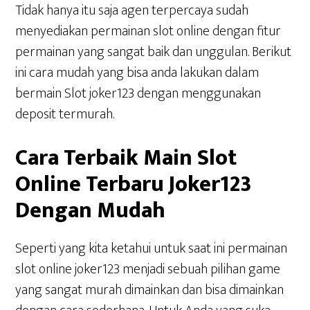
Tidak hanya itu saja agen terpercaya sudah
menyediakan permainan slot online dengan fitur
permainan yang sangat baik dan unggulan. Berikut
ini cara mudah yang bisa anda lakukan dalam
bermain Slot joker123 dengan menggunakan
deposit termurah.
Cara Terbaik Main Slot
Online Terbaru Joker123
Dengan Mudah
Seperti yang kita ketahui untuk saat ini permainan
slot online joker123 menjadi sebuah pilihan game
yang sangat murah dimainkan dan bisa dimainkan