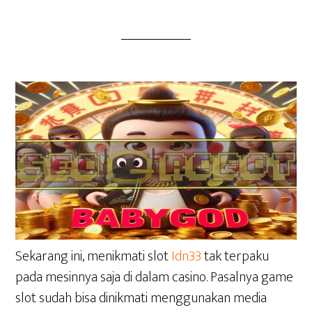
Sekarang ini, menikmati slot
Idn33
tak terpaku
pada mesinnya saja di dalam casino. Pasalnya game
slot sudah bisa dinikmati menggunakan media