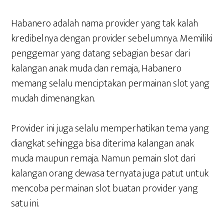
Habanero adalah nama provider yang tak kalah
kredibelnya dengan provider sebelumnya. Memiliki
penggemar yang datang sebagian besar dari
kalangan anak muda dan remaja, Habanero
memang selalu menciptakan permainan slot yang
mudah dimenangkan.
Provider ini juga selalu memperhatikan tema yang
diangkat sehingga bisa diterima kalangan anak
muda maupun remaja. Namun pemain slot dari
kalangan orang dewasa ternyata juga patut untuk
mencoba permainan slot buatan provider yang
satu ini.