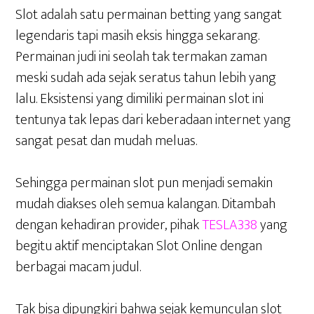
Slot adalah satu permainan betting yang sangat
legendaris tapi masih eksis hingga sekarang.
Permainan judi ini seolah tak termakan zaman
meski sudah ada sejak seratus tahun lebih yang
lalu. Eksistensi yang dimiliki permainan slot ini
tentunya tak lepas dari keberadaan internet yang
sangat pesat dan mudah meluas.
Sehingga permainan slot pun menjadi semakin
mudah diakses oleh semua kalangan. Ditambah
dengan kehadiran provider, pihak
TESLA338
yang
begitu aktif menciptakan Slot Online dengan
berbagai macam judul.
Tak bisa dipungkiri bahwa sejak kemunculan slot