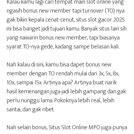
Kalau kamu lagi cari tempat main slot online yang
ngasih bonus new member tapi turnover (TO) nya
gak bikin kepala cenat-cenut, situs slot gacor 2025
ini bisa banget jadi tujuan kamu. Banyak situs lain sih
yang nawarin bonus new member, tapi biasanya
syarat TO-nya gede, kadang sampe belasan kali.
Nah kalau di sini, kamu bisa dapet bonus new
member dengan TO rendah mulai dari 3x, 5x, 8x,
10x, sampai 15x. Artinya apa? Artinya buat narik
hasil kemenangan juga jadi lebih gampang dan gak
perlu nunggu lama. Pokoknya lebih real, lebih
santai, dan gak ribet.
Nah selain bonus, Situs Slot Online MPO juga punya