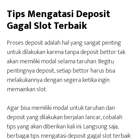
Tips Mengatasi Deposit
Gagal Slot Terbaik
Proses deposit adalah hal yang sangat penting
untuk dilakukan karena tanpa deposit bettor tak
akan memiliki modal selama taruhan. Begitu
pentingnya deposit, setiap bettor harus bisa
melakukannya dengan segera ketika ingin
memainkan slot.
Agar bisa memiliki modal untuk taruhan dan
deposit yang dilakukan berjalan lancar, cobalah
tips yang akan diberikan kali ini. Langsung saja,
berbagai tips mengatasi deposit gagal slot terbaik