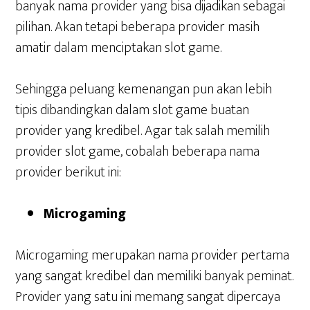
banyak nama provider yang bisa dijadikan sebagai
pilihan. Akan tetapi beberapa provider masih
amatir dalam menciptakan slot game.
Sehingga peluang kemenangan pun akan lebih
tipis dibandingkan dalam slot game buatan
provider yang kredibel. Agar tak salah memilih
provider slot game, cobalah beberapa nama
provider berikut ini:
Microgaming
Microgaming merupakan nama provider pertama
yang sangat kredibel dan memiliki banyak peminat.
Provider yang satu ini memang sangat dipercaya