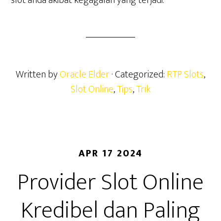
Written by
Oracle Elder
· Categorized:
RTP Slots
,
Slot Online
,
Tips
,
Trik
APR 17 2024
Provider Slot Online
Kredibel dan Paling