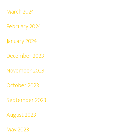
March 2024
February 2024
January 2024
December 2023
November 2023
October 2023
September 2023
August 2023
May 2023