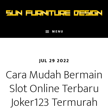
Skip
Skip
to
to
main
primary
content
sidebar
MENU
JUL 29 2022
Cara Mudah Bermain
Slot Online Terbaru
Joker123 Termurah