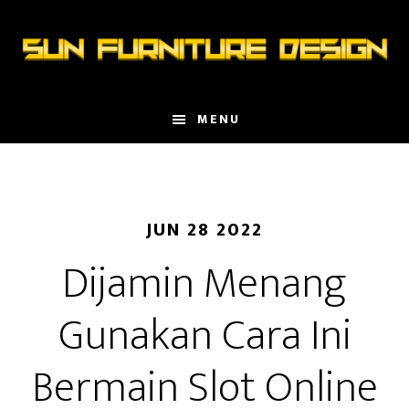
Skip
Skip
to
to
main
primary
content
sidebar
MENU
JUN 28 2022
Dijamin Menang
Gunakan Cara Ini
Bermain Slot Online