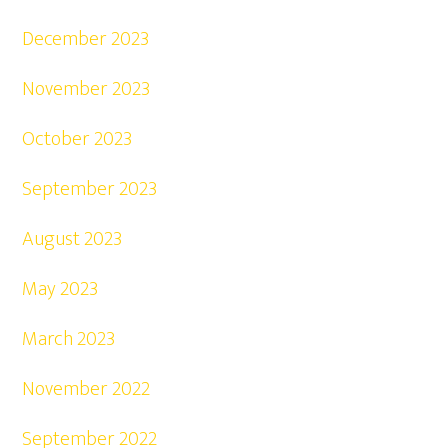
December 2023
November 2023
October 2023
September 2023
August 2023
May 2023
March 2023
November 2022
September 2022