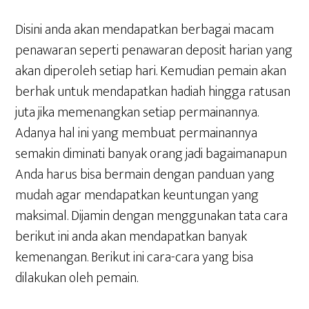
Disini anda akan mendapatkan berbagai macam
penawaran seperti penawaran deposit harian yang
akan diperoleh setiap hari. Kemudian pemain akan
berhak untuk mendapatkan hadiah hingga ratusan
juta jika memenangkan setiap permainannya.
Adanya hal ini yang membuat permainannya
semakin diminati banyak orang jadi bagaimanapun
Anda harus bisa bermain dengan panduan yang
mudah agar mendapatkan keuntungan yang
maksimal. Dijamin dengan menggunakan tata cara
berikut ini anda akan mendapatkan banyak
kemenangan. Berikut ini cara-cara yang bisa
dilakukan oleh pemain.