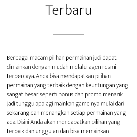
Terbaru
Berbagai macam pilihan permainan judi dapat
dimainkan dengan mudah melalui agen resmi
terpercaya. Anda bisa mendapatkan pilihan
permainan yang terbaik dengan keuntungan yang
sangat besar seperti bonus dan promo menarik.
Jadi tunggu apalagi mainkan game nya mulai dari
sekarang dan menangkan setiap permainan yang
ada. Disini Anda akan mendapatkan pilihan yang
terbaik dan unggulan dan bisa memainkan