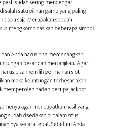
e pasti sudah sering mendengar
di salah satu pilihan game yang paling
h siapa saja. Merupakan sebuah
arus mengkombinasikan beberapa simbol
ya dan Anda harus bisa memenangkan
ntungan besar dan menjanjikan. Agar
harus bisa memilih permainan slot
mikian maka keuntungan terbesar akan
k memperoleh hadiah berupa jackpot.
gamenya agar mendapatkan hasil yang
ng sudah disediakan di dalam situs
inan nya secara tepat. Sebelum Anda