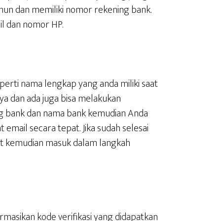
ahun dan memiliki nomor rekening bank.
il dan nomor HP.
perti nama lengkap yang anda miliki saat
ya dan ada juga bisa melakukan
ng bank dan nama bank kemudian Anda
mail secara tepat. Jika sudah selesai
bmit kemudian masuk dalam langkah
rmasikan kode verifikasi yang didapatkan