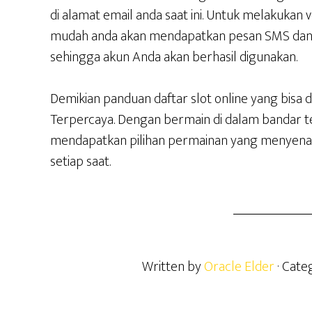
di alamat email anda saat ini. Untuk melakukan v
mudah anda akan mendapatkan pesan SMS dan
sehingga akun Anda akan berhasil digunakan.
Demikian panduan daftar slot online yang bisa d
Terpercaya. Dengan bermain di dalam bandar t
mendapatkan pilihan permainan yang menyena
setiap saat.
Written by
Oracle Elder
· Cate