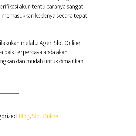
erifikasi akun tentu caranya sangat
 memasukkan kodenya secara tepat
ilakukan melalui Agen Slot Online
erbaik terpercaya anda akan
ngkan dan mudah untuk dimainkan
gorized:
Blog
,
Slot Online