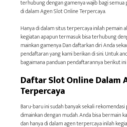
terhubung dengan gamenya wajib bagi semua 
di dalam Agen Slot Online Terpercaya.
Hanya di dalam situs terpercaya inilah pemai
kegiatan apapun termasuk bisa terhubung dengan
mainkan gamenya Dan daftarkan diri Anda se
pendaftaran yang kami berikan di sini. Untuk
bagaimana panduan pendaftarannya berikut ini
Daftar Slot Online Dalam 
Terpercaya
Baru-baru ini sudah banyak sekali rekomendasi 
dimainkan dengan mudah. Anda bisa bermain ka
dan hanya di dalam agen terpercaya inilah keg