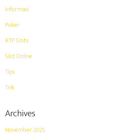
Informasi
Poker
RTP Slots
Slot Online
Tips
Trik
Archives
November 2025