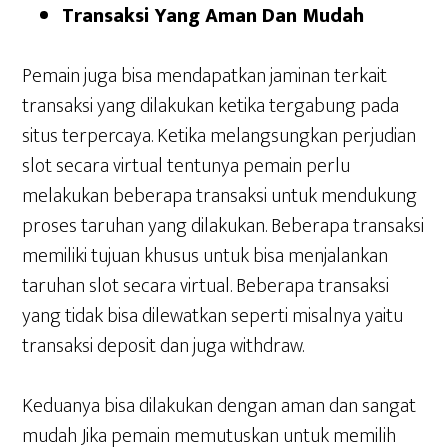
Transaksi Yang Aman Dan Mudah
Pemain juga bisa mendapatkan jaminan terkait
transaksi yang dilakukan ketika tergabung pada
situs terpercaya. Ketika melangsungkan perjudian
slot secara virtual tentunya pemain perlu
melakukan beberapa transaksi untuk mendukung
proses taruhan yang dilakukan. Beberapa transaksi
memiliki tujuan khusus untuk bisa menjalankan
taruhan slot secara virtual. Beberapa transaksi
yang tidak bisa dilewatkan seperti misalnya yaitu
transaksi deposit dan juga withdraw.
Keduanya bisa dilakukan dengan aman dan sangat
mudah Jika pemain memutuskan untuk memilih