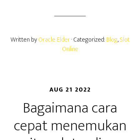
Written by
Oracle Elder
· Categorized:
Blog
,
Slot
Online
AUG 21 2022
Bagaimana cara
cepat menemukan