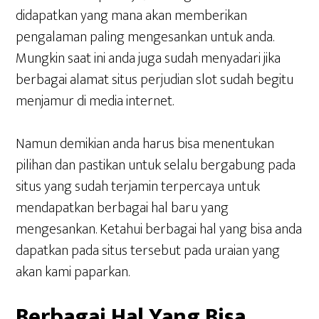
didapatkan yang mana akan memberikan
pengalaman paling mengesankan untuk anda.
Mungkin saat ini anda juga sudah menyadari jika
berbagai alamat situs perjudian slot sudah begitu
menjamur di media internet.
Namun demikian anda harus bisa menentukan
pilihan dan pastikan untuk selalu bergabung pada
situs yang sudah terjamin terpercaya untuk
mendapatkan berbagai hal baru yang
mengesankan. Ketahui berbagai hal yang bisa anda
dapatkan pada situs tersebut pada uraian yang
akan kami paparkan.
Berbagai Hal Yang Bisa