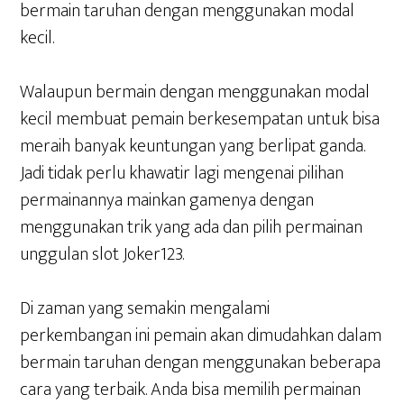
bermain taruhan dengan menggunakan modal
kecil.
Walaupun bermain dengan menggunakan modal
kecil membuat pemain berkesempatan untuk bisa
meraih banyak keuntungan yang berlipat ganda.
Jadi tidak perlu khawatir lagi mengenai pilihan
permainannya mainkan gamenya dengan
menggunakan trik yang ada dan pilih permainan
unggulan slot Joker123.
Di zaman yang semakin mengalami
perkembangan ini pemain akan dimudahkan dalam
bermain taruhan dengan menggunakan beberapa
cara yang terbaik. Anda bisa memilih permainan