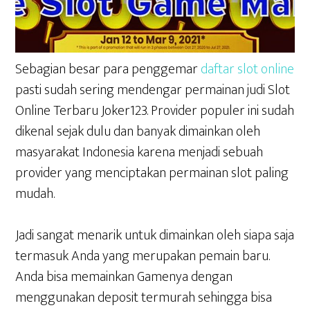
Sebagian besar para penggemar
daftar slot online
pasti sudah sering mendengar permainan judi Slot
Online Terbaru Joker123. Provider populer ini sudah
dikenal sejak dulu dan banyak dimainkan oleh
masyarakat Indonesia karena menjadi sebuah
provider yang menciptakan permainan slot paling
mudah.
Jadi sangat menarik untuk dimainkan oleh siapa saja
termasuk Anda yang merupakan pemain baru.
Anda bisa memainkan Gamenya dengan
menggunakan deposit termurah sehingga bisa