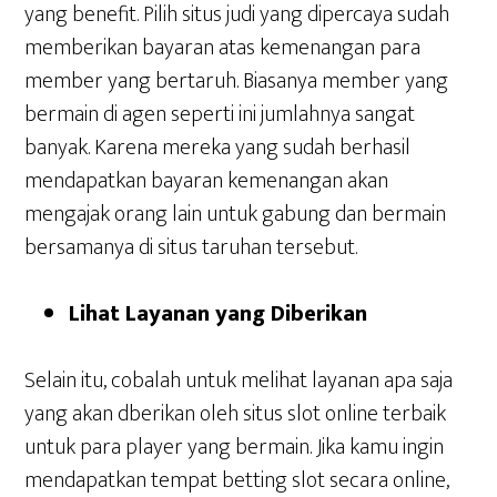
yang benefit. Pilih situs judi yang dipercaya sudah
memberikan bayaran atas kemenangan para
member yang bertaruh. Biasanya member yang
bermain di agen seperti ini jumlahnya sangat
banyak. Karena mereka yang sudah berhasil
mendapatkan bayaran kemenangan akan
mengajak orang lain untuk gabung dan bermain
bersamanya di situs taruhan tersebut.
Lihat Layanan yang Diberikan
Selain itu, cobalah untuk melihat layanan apa saja
yang akan dberikan oleh situs slot online terbaik
untuk para player yang bermain. Jika kamu ingin
mendapatkan tempat betting slot secara online,