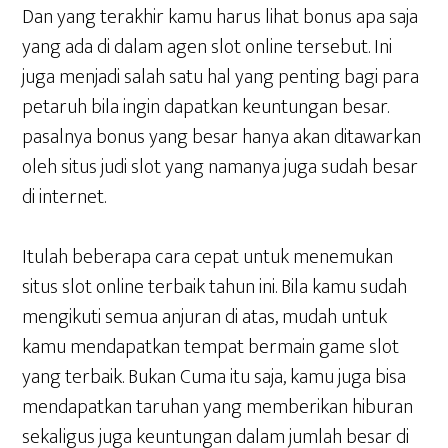
Dan yang terakhir kamu harus lihat bonus apa saja
yang ada di dalam agen slot online tersebut. Ini
juga menjadi salah satu hal yang penting bagi para
petaruh bila ingin dapatkan keuntungan besar.
pasalnya bonus yang besar hanya akan ditawarkan
oleh situs judi slot yang namanya juga sudah besar
di internet.
Itulah beberapa cara cepat untuk menemukan
situs slot online terbaik tahun ini. Bila kamu sudah
mengikuti semua anjuran di atas, mudah untuk
kamu mendapatkan tempat bermain game slot
yang terbaik. Bukan Cuma itu saja, kamu juga bisa
mendapatkan taruhan yang memberikan hiburan
sekaligus juga keuntungan dalam jumlah besar di