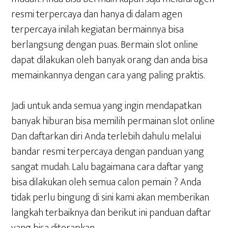
resmi terpercaya dan hanya di dalam agen
terpercaya inilah kegiatan bermainnya bisa
berlangsung dengan puas. Bermain slot online
dapat dilakukan oleh banyak orang dan anda bisa
memainkannya dengan cara yang paling praktis.
Jadi untuk anda semua yang ingin mendapatkan
banyak hiburan bisa memilih permainan slot online
Dan daftarkan diri Anda terlebih dahulu melalui
bandar resmi terpercaya dengan panduan yang
sangat mudah. Lalu bagaimana cara daftar yang
bisa dilakukan oleh semua calon pemain ? Anda
tidak perlu bingung di sini kami akan memberikan
langkah terbaiknya dan berikut ini panduan daftar
yang bisa diterapkan.