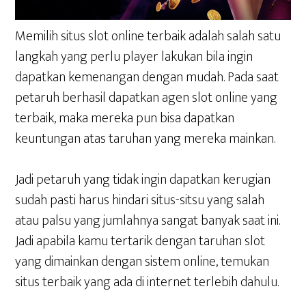
Memilih situs slot online terbaik adalah salah satu
langkah yang perlu player lakukan bila ingin
dapatkan kemenangan dengan mudah. Pada saat
petaruh berhasil dapatkan agen slot online yang
terbaik, maka mereka pun bisa dapatkan
keuntungan atas taruhan yang mereka mainkan.
Jadi petaruh yang tidak ingin dapatkan kerugian
sudah pasti harus hindari situs-sitsu yang salah
atau palsu yang jumlahnya sangat banyak saat ini.
Jadi apabila kamu tertarik dengan taruhan slot
yang dimainkan dengan sistem online, temukan
situs terbaik yang ada di internet terlebih dahulu.