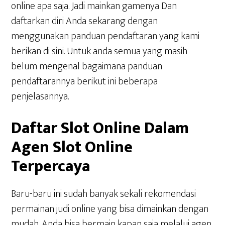
online apa saja. Jadi mainkan gamenya Dan
daftarkan diri Anda sekarang dengan
menggunakan panduan pendaftaran yang kami
berikan di sini. Untuk anda semua yang masih
belum mengenal bagaimana panduan
pendaftarannya berikut ini beberapa
penjelasannya.
Daftar Slot Online Dalam
Agen Slot Online
Terpercaya
Baru-baru ini sudah banyak sekali rekomendasi
permainan judi online yang bisa dimainkan dengan
mudah. Anda bisa bermain kapan saja melalui agen