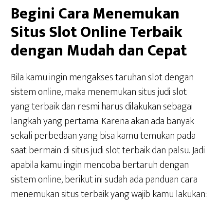
Begini Cara Menemukan
Situs Slot Online Terbaik
dengan Mudah dan Cepat
Bila kamu ingin mengakses taruhan slot dengan
sistem online, maka menemukan situs judi slot
yang terbaik dan resmi harus dilakukan sebagai
langkah yang pertama. Karena akan ada banyak
sekali perbedaan yang bisa kamu temukan pada
saat bermain di situs judi slot terbaik dan palsu. Jadi
apabila kamu ingin mencoba bertaruh dengan
sistem online, berikut ini sudah ada panduan cara
menemukan situs terbaik yang wajib kamu lakukan: