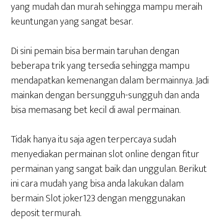
yang mudah dan murah sehingga mampu meraih
keuntungan yang sangat besar.
Di sini pemain bisa bermain taruhan dengan
beberapa trik yang tersedia sehingga mampu
mendapatkan kemenangan dalam bermainnya. Jadi
mainkan dengan bersungguh-sungguh dan anda
bisa memasang bet kecil di awal permainan.
Tidak hanya itu saja agen terpercaya sudah
menyediakan permainan slot online dengan fitur
permainan yang sangat baik dan unggulan. Berikut
ini cara mudah yang bisa anda lakukan dalam
bermain Slot joker123 dengan menggunakan
deposit termurah.