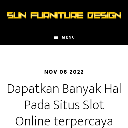
Skip
Skip
to
to
main
primary
content
sidebar
MENU
NOV 08 2022
Dapatkan Banyak Hal
Pada Situs Slot
Online terpercaya