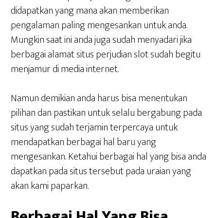
didapatkan yang mana akan memberikan
pengalaman paling mengesankan untuk anda.
Mungkin saat ini anda juga sudah menyadari jika
berbagai alamat situs perjudian slot sudah begitu
menjamur di media internet.
Namun demikian anda harus bisa menentukan
pilihan dan pastikan untuk selalu bergabung pada
situs yang sudah terjamin terpercaya untuk
mendapatkan berbagai hal baru yang
mengesankan. Ketahui berbagai hal yang bisa anda
dapatkan pada situs tersebut pada uraian yang
akan kami paparkan.
Berbagai Hal Yang Bisa