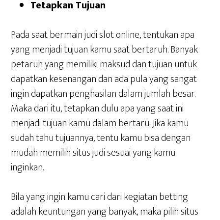
Tetapkan Tujuan
Pada saat bermain judi slot online, tentukan apa
yang menjadi tujuan kamu saat bertaruh. Banyak
petaruh yang memiliki maksud dan tujuan untuk
dapatkan kesenangan dan ada pula yang sangat
ingin dapatkan penghasilan dalam jumlah besar.
Maka dari itu, tetapkan dulu apa yang saat ini
menjadi tujuan kamu dalam bertaru. Jika kamu
sudah tahu tujuannya, tentu kamu bisa dengan
mudah memilih situs judi sesuai yang kamu
inginkan.
Bila yang ingin kamu cari dari kegiatan betting
adalah keuntungan yang banyak, maka pilih situs