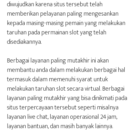
diwujudkan karena situs tersebut telah
memberikan pelayanan paling mengesankan
kepada masing-masing pemain yang melakukan
taruhan pada permainan slot yang telah
disediakannya.
Berbagai layanan paling mutakhir ini akan
membantu anda dalam melakukan berbagai hal
termasuk dalam memenuhi syarat untuk
melakukan taruhan slot secara virtual. Berbagai
layanan paling mutakhir yang bisa dinikmati pada
situs terpercayaan tersebut seperti misalnya
layanan live chat, layanan operasional 24 jam,
layanan bantuan, dan masih banyak lainnya.