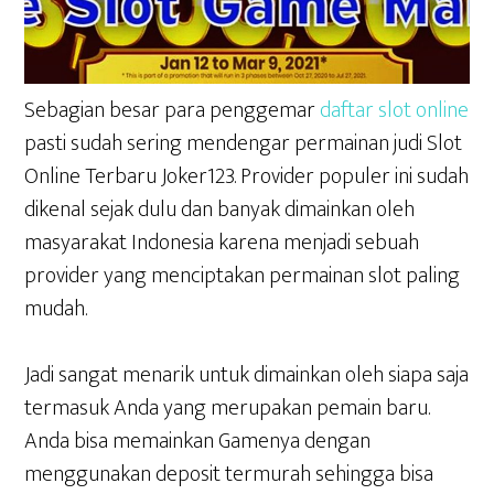
Sebagian besar para penggemar
daftar slot online
pasti sudah sering mendengar permainan judi Slot
Online Terbaru Joker123. Provider populer ini sudah
dikenal sejak dulu dan banyak dimainkan oleh
masyarakat Indonesia karena menjadi sebuah
provider yang menciptakan permainan slot paling
mudah.
Jadi sangat menarik untuk dimainkan oleh siapa saja
termasuk Anda yang merupakan pemain baru.
Anda bisa memainkan Gamenya dengan
menggunakan deposit termurah sehingga bisa