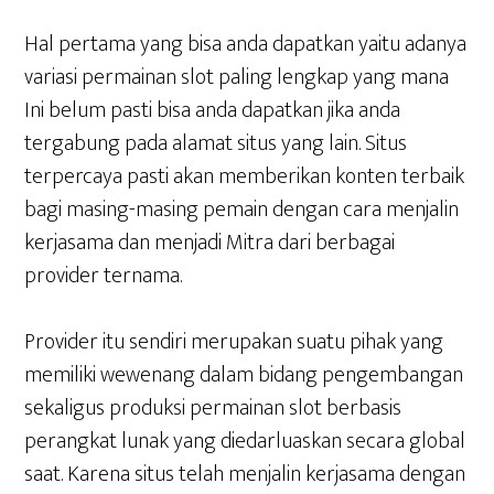
Hal pertama yang bisa anda dapatkan yaitu adanya
variasi permainan slot paling lengkap yang mana
Ini belum pasti bisa anda dapatkan jika anda
tergabung pada alamat situs yang lain. Situs
terpercaya pasti akan memberikan konten terbaik
bagi masing-masing pemain dengan cara menjalin
kerjasama dan menjadi Mitra dari berbagai
provider ternama.
Provider itu sendiri merupakan suatu pihak yang
memiliki wewenang dalam bidang pengembangan
sekaligus produksi permainan slot berbasis
perangkat lunak yang diedarluaskan secara global
saat. Karena situs telah menjalin kerjasama dengan