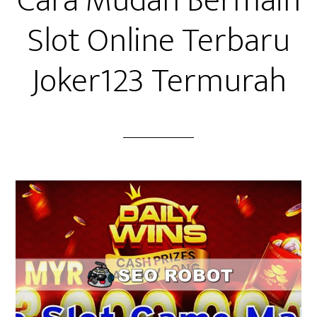
Cara Mudah Bermain
Slot Online Terbaru
Joker123 Termurah