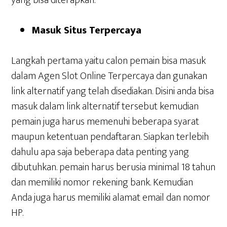
Masuk Situs Terpercaya
Langkah pertama yaitu calon pemain bisa masuk
dalam Agen Slot Online Terpercaya dan gunakan
link alternatif yang telah disediakan. Disini anda bisa
masuk dalam link alternatif tersebut kemudian
pemain juga harus memenuhi beberapa syarat
maupun ketentuan pendaftaran. Siapkan terlebih
dahulu apa saja beberapa data penting yang
dibutuhkan. pemain harus berusia minimal 18 tahun
dan memiliki nomor rekening bank. Kemudian
Anda juga harus memiliki alamat email dan nomor
HP.